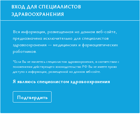
ВХОД ДЛЯ СПЕЦИАЛИСТОВ
ЗДРАВООХРАНЕНИЯ
Вся информация, размещенная на данном веб-сайте,
предназначена исключительно для специалистов
здравоохранения — медицинских и фармацевтических
Главная
Образование
Видео
работников.
ХОБЛ - мультидисциплинарная проблема. Роль терапевта
ХОБЛ - мультидисциплинарная
*Если Вы не являетесь специалистом здравоохранения, в соответствии с
положениями действующего законодательства РФ Вы не имеете права
проблема. Роль терапевта
доступа к информации, размещенной на данном веб-сайте.
Я являюсь специалистом здравоохранения
Профессор, д.м.н. Григорьева Наталья Юрьевна. IV Съезд
Подтвердить
Евразийской Ассоциации Терапевтов. Республика Узбекистан,
г. Ташкент. 18-19 мая 2018 г.
ДАННЫЙ МАТЕРИАЛ ДОСТУПЕН ТОЛЬКО ЧЛЕНАМ
АССОЦИАЦИИ