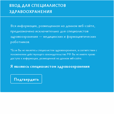
ВХОД ДЛЯ СПЕЦИАЛИСТОВ
ЗДРАВООХРАНЕНИЯ
Вся информация, размещенная на данном веб-сайте,
предназначена исключительно для специалистов
здравоохранения — медицинских и фармацевтических
Главная
Циклы
работников.
Цикловые мероприятия
*Если Вы не являетесь специалистом здравоохранения, в соответствии с
положениями действующего законодательства РФ Вы не имеете права
доступа к информации, размещенной на данном веб-сайте.
Я являюсь специалистом здравоохранения
4 июля - 14 августа 2025
Подтвердить
Цикл
Онлайн формат
Профессия и личность: как врачу не потерять
себя