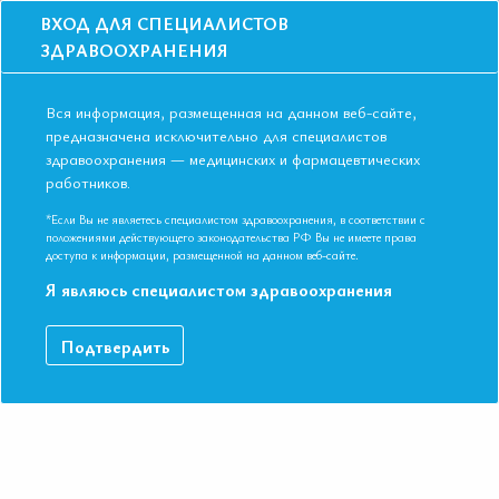
ВХОД ДЛЯ СПЕЦИАЛИСТОВ
ЗДРАВООХРАНЕНИЯ
Вся информация, размещенная на данном веб-сайте,
предназначена исключительно для специалистов
здравоохранения — медицинских и фармацевтических
Главная
Образование
Видео
работников.
Профилактика старения – современные возможности врача-терапевта
Профилактика старения –
*Если Вы не являетесь специалистом здравоохранения, в соответствии с
положениями действующего законодательства РФ Вы не имеете права
современные возможности врача-
доступа к информации, размещенной на данном веб-сайте.
терапевта
Я являюсь специалистом здравоохранения
Подтвердить
VI Международная конференция Евразийской Ассоциации
Терапевтов. Казань, Республика Татарстан 09-10 ноября 2017.
Профессор, д.м.н. Орлова Яна Артуровна
Для доступа к материалу, пожалуйста,
авторизуйтесь