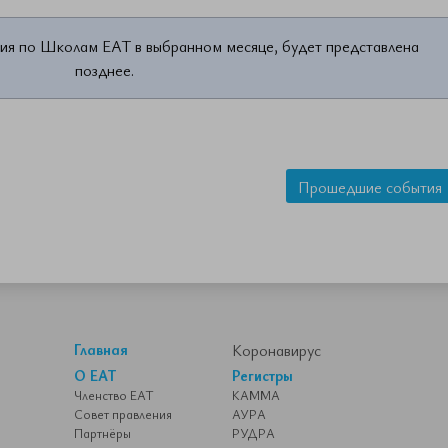
ия по Школам ЕАТ в выбранном месяце, будет представлена
позднее.
Прошедшие события
Главная
Коронавирус
О ЕАТ
Регистры
Членство ЕАТ
КАММА
Совет правления
АУРА
Партнёры
РУДРА