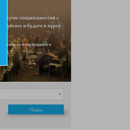
 других специальностей с
ируйтесь и будьте в курсе
 в рамках непрерывного
Поиск