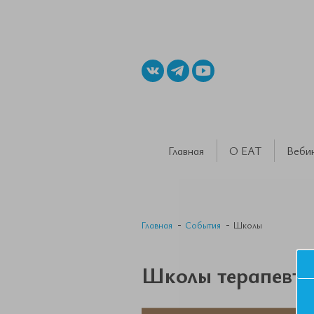
Главная
О ЕАТ
Веби
Главная
События
Школы
Школы терапевто