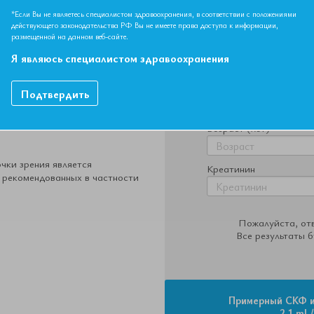
нстве случаев дозы
с использован
*Если Вы не являетесь специалистом здравоохранения, в соответствии с положениями
сеть от СКФ как и врачебная
действующего законодательства РФ Вы не имеете права доступа к информации,
шинство доступных
размещенной на данном веб-сайте.
яют получить результат с
Пол
сключением эталонных
Я являюсь специалистом здравоохранения
о неудобны в применении в
Рассовая принадлежно
Подтвердить
ареева также имеет свои
о зависит от правильности
Возраст (лет)
чки зрения является
Креатинин
 рекомендованных в частности
Пожалуйста, отв
Все результаты б
Примерный СКФ и
2.1 mL