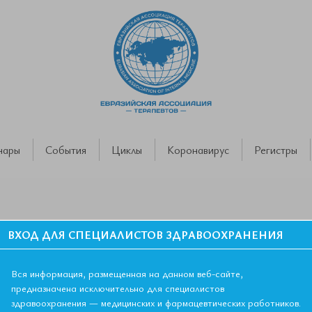
нары
События
Циклы
Коронавирус
Регистры
CKD-EPI
ВХОД ДЛЯ СПЕЦИАЛИСТОВ ЗДРАВООХРАНЕНИЯ
ор риска злокачественных узлов ЩЗ
Калькулятор Прогноз COV
Вся информация, размещенная на данном веб-сайте,
предназначена исключительно для специалистов
соответственно определение в
Калькулятор 
вляется необходимым элементом
здравоохранения — медицинских и фармацевтических работников.
клубочко