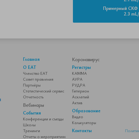
Примерный СКФ
2.3 mL
Главная
Коронавирус
О ЕАТ
Регистры
Членство ЕАТ
КАММА
Совет правления
АУРА
Партнёры
РУДРА
Статистический сервис
Гиперион
Отчетность
Асклепий
Актив
Вебинары
Образование
События
Видео
Конференции и съезды
Калькуляторы
Школы
Контакты
Тренинги
Полити
Отчеты о мероприятиях