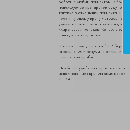
работы с любым пациентом. В больши
используемых препаратов будут зави
тактика в отношении пациента. Боль
практикующему врачу методов позвол
удовлетворительной точностью, за и
клиренсовых методов. Которые однак
повседневной практике.
Часто используемая проба Реберга-Т
ограничения и результат очень сильн
выполнения пробы.
Наиболее удобным с практической то
использование скрининговых методов
KDIGO.