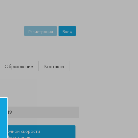
Регистрация
Вход
Образование
Контакты
ID-19
оценочной скорости
вой фильтрации