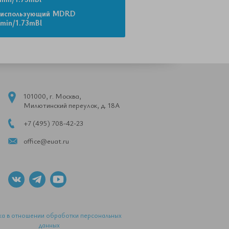
 использующий MDRD
/min/1.73mВl
101000, г. Москва,
Милютинский переулок, д. 18А
+7 (495) 708-42-23
office@euat.ru
ка в отношении обработки персональных
данных