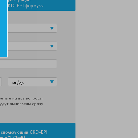
ием CKD-EPI формулы
сть
етьте на все вопросы.
удут вычислены сразу.
спользующий CKD-EPI
/min/1.73mВl