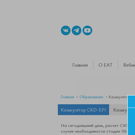
Главная
О ЕАТ
Веби
Главная
Образование
Калькуляторы 
Калькулятор CKD-EPI
Калькулят
На сегодняшний день, расчет СКФ и 
случае необходимости стадии ХБП я