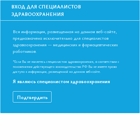
ВХОД ДЛЯ СПЕЦИАЛИСТОВ
ЗДРАВООХРАНЕНИЯ
Вся информация, размещенная на данном веб-сайте,
предназначена исключительно для специалистов
здравоохранения — медицинских и фармацевтических
Главная
Образование
Видео
работников.
Стратегия контроля уровня глюкозы. Роль терапевта
Стратегия контроля уровня глюкозы.
*Если Вы не являетесь специалистом здравоохранения, в соответствии с
положениями действующего законодательства РФ Вы не имеете права
Роль терапевта
доступа к информации, размещенной на данном веб-сайте.
Я являюсь специалистом здравоохранения
Профессор, д.м.н. Козилова Наталья Андреевна. IV Съезд
Подтвердить
Евразийской Ассоциации Терапевтов. Республика Узбекистан,
г. Ташкент. 18-19 мая 2018 г.
ДАННЫЙ МАТЕРИАЛ ДОСТУПЕН ТОЛЬКО ЧЛЕНАМ
АССОЦИАЦИИ