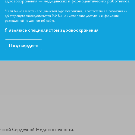
здравоохранения — медицинских и фармацевтических работников.
*Если Вы не являетесь специалистом здравоохранения, в соответствии с положениями
НЫЙ МАТЕРИАЛ ДОСТУПЕН ТОЛЬКО ЧЛЕНАМ АССОЦИ
действующего законодательства РФ Вы не имеете права доступа к информации,
размещенной на данном веб-сайте.
Если вы являетесь членом ЕАТ, пожалуйста,
авторизируйтесь
.
Я являюсь специалистом здравоохранения
Как вступить в Ассоциацию
Подтвердить
еской Сердечной Недостаточности.