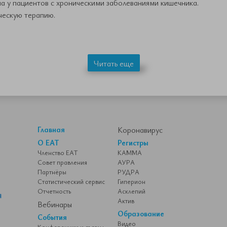
 у пациентов с хроническими заболеваниями кишечника.
ческую терапию.
Читать еще
Главная
Коронавирус
О ЕАТ
Регистры
Членство ЕАТ
КАММА
Совет правления
АУРА
Партнёры
РУДРА
Статистический сервис
Гиперион
Отчетность
Асклепий
Актив
Вебинары
Образование
События
Видео