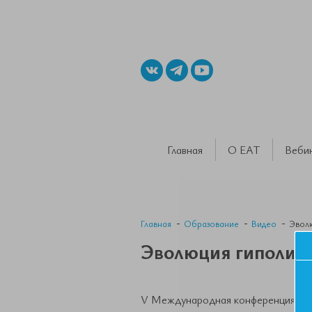
Главная
О ЕАТ
Веби
Главная
Образование
Видео
Эволю
Эволюция гиполипи
V Международная конференция ЕАТ