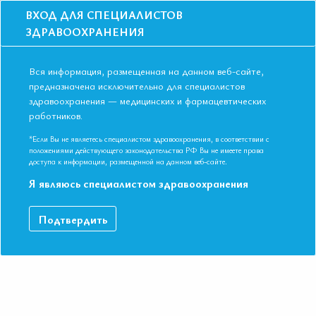
ВХОД ДЛЯ СПЕЦИАЛИСТОВ
ЗДРАВООХРАНЕНИЯ
Вся информация, размещенная на данном веб-сайте,
предназначена исключительно для специалистов
здравоохранения — медицинских и фармацевтических
Главная
Образование
Видео
работников.
Фибрилляция предсердий, современное состояние проблемы
Фибрилляция предсердий,
*Если Вы не являетесь специалистом здравоохранения, в соответствии с
положениями действующего законодательства РФ Вы не имеете права
современное состояние проблемы
доступа к информации, размещенной на данном веб-сайте.
Я являюсь специалистом здравоохранения
Пленарное заседание «Проблемы коморбидности в клинике
Подтвердить
внутренних болезней» Арутюнов Григорий Павлович Доктор
медицинских наук, профессор, главный внештатный специалист
терапевт, президент Евразийской Ассоциации Терапевтов,
член-корреспондент РАН, заведующий кафедрой
пропедевтики внутренних болезней ФГБОУ ВО "Российский
национальный исследовательский медицинский университет