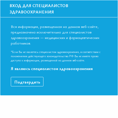
ВХОД ДЛЯ СПЕЦИАЛИСТОВ
ЗДРАВООХРАНЕНИЯ
Вся информация, размещенная на данном веб-сайте,
предназначена исключительно для специалистов
здравоохранения — медицинских и фармацевтических
Главная
Образование
Видео
работников.
Современный взгляд на роль отдельных препаратов в лечении ХСН
(дигоксин, Q10, омега 3 ЖК, статины)
*Если Вы не являетесь специалистом здравоохранения, в соответствии с
Современный взгляд на роль
положениями действующего законодательства РФ Вы не имеете права
доступа к информации, размещенной на данном веб-сайте.
отдельных препаратов в лечении ХСН
Я являюсь специалистом здравоохранения
(дигоксин, Q10, омега 3 ЖК, статины)
Подтвердить
Видео-запись выступления в рамках II Съезда Евразийской
Ассоциации Терапевтов в г. Ереван.
ДАННЫЙ МАТЕРИАЛ ДОСТУПЕН ТОЛЬКО ЧЛЕНАМ