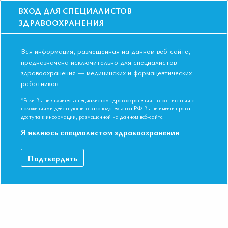
ВХОД ДЛЯ СПЕЦИАЛИСТОВ
ЗДРАВООХРАНЕНИЯ
Вся информация, размещенная на данном веб-сайте,
предназначена исключительно для специалистов
здравоохранения — медицинских и фармацевтических
Главная
Образование
Видео
работников.
Мастер-класс. Менеджмент сахарного диабета 2 типа: фокус на
сердечно-сосудистых эффектах
*Если Вы не являетесь специалистом здравоохранения, в соответствии с
Мастер-класс. Менеджмент сахарного
положениями действующего законодательства РФ Вы не имеете права
доступа к информации, размещенной на данном веб-сайте.
диабета 2 типа: фокус на сердечно-
Я являюсь специалистом здравоохранения
сосудистых эффектах
Подтвердить
МАСТЕР-КЛАСС "Сахарный диабет" Д.м.н. Цвийович Горан
VIII Международная конференция ЕАТ. Новосибирск ноябрь
2018