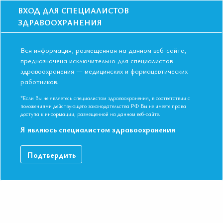
ВХОД ДЛЯ СПЕЦИАЛИСТОВ
ЗДРАВООХРАНЕНИЯ
Вся информация, размещенная на данном веб-сайте,
предназначена исключительно для специалистов
здравоохранения — медицинских и фармацевтических
Главная
Образование
Видео
работников.
Современная клиника и лечение миокардитов
Современная клиника и лечение
*Если Вы не являетесь специалистом здравоохранения, в соответствии с
положениями действующего законодательства РФ Вы не имеете права
миокардитов
доступа к информации, размещенной на данном веб-сайте.
Я являюсь специалистом здравоохранения
Видео-запись выступления в рамках II Съезда Евразийской
Подтвердить
Ассоциации Терапевтов в г. Ереван.
ДАННЫЙ МАТЕРИАЛ ДОСТУПЕН ТОЛЬКО ЧЛЕНАМ
АССОЦИАЦИИ
Если вы являетесь членом ЕАТ, пожалуйста,
авторизируйтесь
.