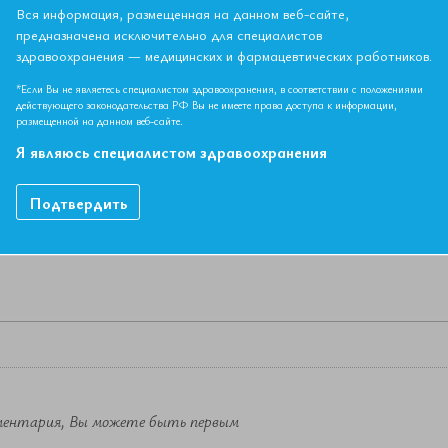
018г.
Вся информация, размещенная на данном веб-сайте,
предназначена исключительно для специалистов
здравоохранения — медицинских и фармацевтических работников.
НЫЙ МАТЕРИАЛ ДОСТУПЕН ТОЛЬКО ЧЛЕНАМ АССОЦИ
*Если Вы не являетесь специалистом здравоохранения, в соответствии с положениями
Если вы являетесь членом ЕАТ, пожалуйста,
авторизируйтесь
.
действующего законодательства РФ Вы не имеете права доступа к информации,
размещенной на данном веб-сайте.
Как вступить в Ассоциацию
Я являюсь специалистом здравоохранения
Подтвердить
ментария, Вы можете быть первым