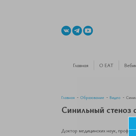
Главная
О ЕАТ
Веби
Главная
Образование
Видео
Синил
Синильный стеноз 
Доктор медицинских наук, професс