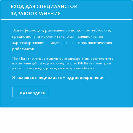
ВХОД ДЛЯ СПЕЦИАЛИСТОВ
ЗДРАВООХРАНЕНИЯ
Вся информация, размещенная на данном веб-сайте,
предназначена исключительно для специалистов
здравоохранения — медицинских и фармацевтических
Главная
Образование
Видео
работников.
Сессия ЗД детально, динамично, доказательно! Тема: ФП и НОАК
Сессия ЗД детально, динамично,
*Если Вы не являетесь специалистом здравоохранения, в соответствии с
положениями действующего законодательства РФ Вы не имеете права
доказательно! Тема: ФП и НОАК
доступа к информации, размещенной на данном веб-сайте.
Я являюсь специалистом здравоохранения
Сессия ЗД детально, динамично, доказательно! Тема: ФП и
Подтвердить
НОАК. Краткие выступления экспертов. IV Съезд Евразийской
Ассоциации Терапевтов. Республика Узбекистан, г. Ташкент.
18-19 мая 2018г
ДАННЫЙ МАТЕРИАЛ ДОСТУПЕН ТОЛЬКО ЧЛЕНАМ