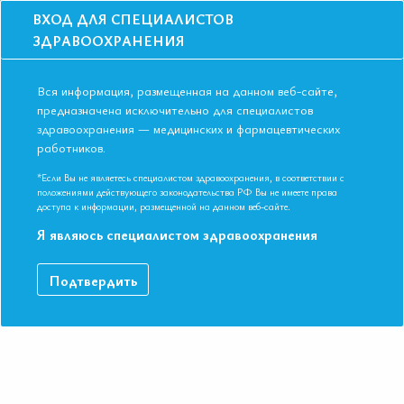
ВХОД ДЛЯ СПЕЦИАЛИСТОВ
ЗДРАВООХРАНЕНИЯ
Вся информация, размещенная на данном веб-сайте,
предназначена исключительно для специалистов
здравоохранения — медицинских и фармацевтических
Главная
Образование
Видео
работников.
Сартан в рамках комбинированного лечения АГ
Сартан в рамках комбинированного
*Если Вы не являетесь специалистом здравоохранения, в соответствии с
положениями действующего законодательства РФ Вы не имеете права
лечения АГ
доступа к информации, размещенной на данном веб-сайте.
Я являюсь специалистом здравоохранения
Доктор медицинских наук, профессор Арутюнов Александр
Подтвердить
Григорьевич. IV Съезд Евразийской Ассоциации Терапевтов.
Республика Узбекистан, г. Ташкент. 18-19 мая 2018г.
ДАННЫЙ МАТЕРИАЛ ДОСТУПЕН ТОЛЬКО ЧЛЕНАМ
АССОЦИАЦИИ