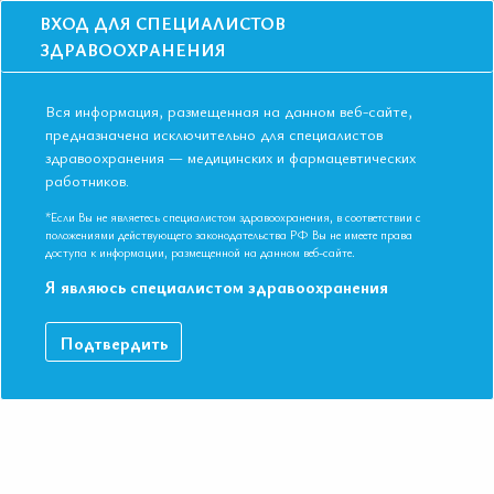
ВХОД ДЛЯ СПЕЦИАЛИСТОВ
ЗДРАВООХРАНЕНИЯ
Вся информация, размещенная на данном веб-сайте,
предназначена исключительно для специалистов
здравоохранения — медицинских и фармацевтических
Главная
Образование
Видео
работников.
ИАПФ в первичной и вторичной профилактике ИБС. В чем суть
проблемы?
*Если Вы не являетесь специалистом здравоохранения, в соответствии с
ИАПФ в первичной и вторичной
положениями действующего законодательства РФ Вы не имеете права
доступа к информации, размещенной на данном веб-сайте.
профилактике ИБС. В чем суть
Я являюсь специалистом здравоохранения
проблемы?
Подтвердить
V Международная конференция ЕАТ 17-18 мая 2017г.
Профессор Тарловская Е.И. Сессия 3Д
ДАННЫЙ МАТЕРИАЛ ДОСТУПЕН ТОЛЬКО ЧЛЕНАМ