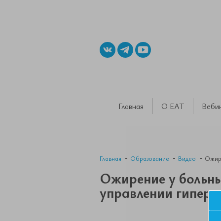
Главная
О ЕАТ
Веби
Главная
Образование
Видео
Ожире
Ожирение у больны
управлении гиперг