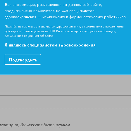
Т. Симпозиум Ассоциации эндокринологов Санкт-Петербурга 
Вся информация, размещенная на данном веб-сайте,
предназначена исключительно для специалистов
здравоохранения — медицинских и фармацевтических работников.
НЫЙ МАТЕРИАЛ ДОСТУПЕН ТОЛЬКО ЧЛЕНАМ АССОЦИ
*Если Вы не являетесь специалистом здравоохранения, в соответствии с положениями
Если вы являетесь членом ЕАТ, пожалуйста,
авторизируйтесь
.
действующего законодательства РФ Вы не имеете права доступа к информации,
размещенной на данном веб-сайте.
Я являюсь специалистом здравоохранения
Как вступить в Ассоциацию
Подтвердить
ментария, Вы можете быть первым