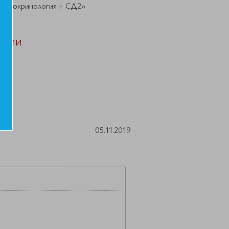
«Эндокринология + СД2»
АЦИИ
05.11.2019