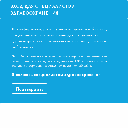
ВХОД ДЛЯ СПЕЦИАЛИСТОВ
ЗДРАВООХРАНЕНИЯ
Вся информация, размещенная на данном веб-сайте,
предназначена исключительно для специалистов
здравоохранения — медицинских и фармацевтических
Главная
Образование
Видео
Об ассоциации. Видео-ролик
работников.
Об ассоциации. Видео-ролик
*Если Вы не являетесь специалистом здравоохранения, в соответствии с
положениями действующего законодательства РФ Вы не имеете права
доступа к информации, размещенной на данном веб-сайте.
Я являюсь специалистом здравоохранения
Подтвердить
ДАННЫЙ МАТЕРИАЛ ДОСТУПЕН ТОЛЬКО ЧЛЕНАМ
АССОЦИАЦИИ
Если вы являетесь членом ЕАТ, пожалуйста,
авторизируйтесь
.
Как вступить в Ассоциацию