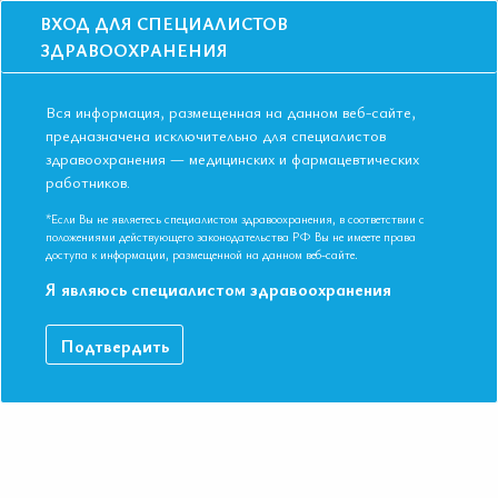
ВХОД ДЛЯ СПЕЦИАЛИСТОВ
ЗДРАВООХРАНЕНИЯ
Вся информация, размещенная на данном веб-сайте,
предназначена исключительно для специалистов
здравоохранения — медицинских и фармацевтических
Главная
Образование
Видео
работников.
Практические аспекты курации пациентов с субклиническими формами
тиреотоксикоза и гипотиреоза
*Если Вы не являетесь специалистом здравоохранения, в соответствии с
Практические аспекты курации
положениями действующего законодательства РФ Вы не имеете права
доступа к информации, размещенной на данном веб-сайте.
пациентов с субклиническими
Я являюсь специалистом здравоохранения
формами тиреотоксикоза и
гипотиреоза
Подтвердить
IX Международная Конференция ЕАТ. Симпозиум
Ассоциации эндокринологов Санкт-Петербурга
«Эндокринология + СД2»