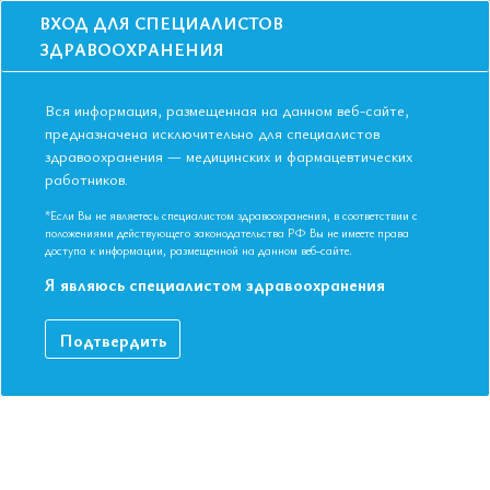
ВХОД ДЛЯ СПЕЦИАЛИСТОВ
ЗДРАВООХРАНЕНИЯ
Вся информация, размещенная на данном веб-сайте,
предназначена исключительно для специалистов
здравоохранения — медицинских и фармацевтических
Главная
Образование
Видео
работников.
Нутритивные стратегии ведения пациенток возраста «Люкс»
Нутритивные стратегии ведения
*Если Вы не являетесь специалистом здравоохранения, в соответствии с
положениями действующего законодательства РФ Вы не имеете права
пациенток возраста «Люкс»
доступа к информации, размещенной на данном веб-сайте.
Я являюсь специалистом здравоохранения
IX Международная Конференция ЕАТ. Однодневный поток:
Подтвердить
«Управляемое долголетие в концепции внутренней
медицины»
ДАННЫЙ МАТЕРИАЛ ДОСТУПЕН ТОЛЬКО ЧЛЕНАМ
АССОЦИАЦИИ