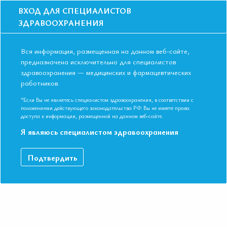
ВХОД ДЛЯ СПЕЦИАЛИСТОВ
ЗДРАВООХРАНЕНИЯ
Вся информация, размещенная на данном веб-сайте,
предназначена исключительно для специалистов
здравоохранения — медицинских и фармацевтических
Главная
Образование
Видео
работников.
Особенности ведения больных после инсульта в терапевтической
практике
*Если Вы не являетесь специалистом здравоохранения, в соответствии с
Особенности ведения больных после
положениями действующего законодательства РФ Вы не имеете права
доступа к информации, размещенной на данном веб-сайте.
инсульта в терапевтической практике
Я являюсь специалистом здравоохранения
VI Международная конференция Евразийской Ассоциации
Подтвердить
Терапевтов. Казань, Республика Татарстан 09-10 ноября 2017.
Профессор, д.м.н. Шамалов Николай Анатольевич VI
Международная Конференция