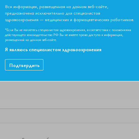
ор Арутюнов Григорий Павлович. IV Съезд Евразийской Ассоциац
Вся информация, размещенная на данном веб-сайте,
018г.
предназначена исключительно для специалистов
здравоохранения — медицинских и фармацевтических работников.
*Если Вы не являетесь специалистом здравоохранения, в соответствии с положениями
НЫЙ МАТЕРИАЛ ДОСТУПЕН ТОЛЬКО ЧЛЕНАМ АССОЦИ
действующего законодательства РФ Вы не имеете права доступа к информации,
размещенной на данном веб-сайте.
Если вы являетесь членом ЕАТ, пожалуйста,
авторизируйтесь
.
Я являюсь специалистом здравоохранения
Как вступить в Ассоциацию
Подтвердить