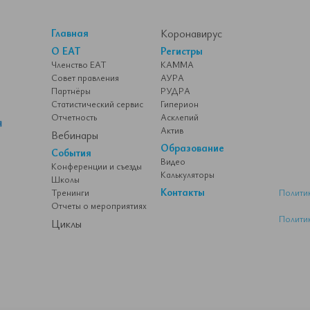
Главная
Коронавирус
О ЕАТ
Регистры
Членство ЕАТ
КАММА
Совет правления
АУРА
Партнёры
РУДРА
Статистический сервис
Гиперион
Отчетность
Асклепий
Актив
Вебинары
Образование
События
Видео
Конференции и съезды
Калькуляторы
Школы
Контакты
Тренинги
Полити
Отчеты о мероприятиях
Полити
Циклы