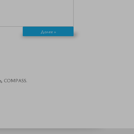
Далее »
лед. COMPASS.