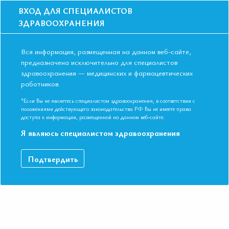
ВХОД ДЛЯ СПЕЦИАЛИСТОВ
ЗДРАВООХРАНЕНИЯ
Вся информация, размещенная на данном веб-сайте,
предназначена исключительно для специалистов
здравоохранения — медицинских и фармацевтических
Главная
Образование
Видео
Вторичная профилактика инсульта
работников.
Вторичная профилактика инсульта
*Если Вы не являетесь специалистом здравоохранения, в соответствии с
положениями действующего законодательства РФ Вы не имеете права
доступа к информации, размещенной на данном веб-сайте.
VI Международная конференция Евразийской Ассоциации
Я являюсь специалистом здравоохранения
Терапевтов. Казань, Республика Татарстан 09-10 ноября 2017.
Профессор, д.м.н. Хасанова Диана Рустемовна
Подтвердить
ДАННЫЙ МАТЕРИАЛ ДОСТУПЕН ТОЛЬКО ЧЛЕНАМ
АССОЦИАЦИИ
Если вы являетесь членом ЕАТ, пожалуйста,
авторизируйтесь
.