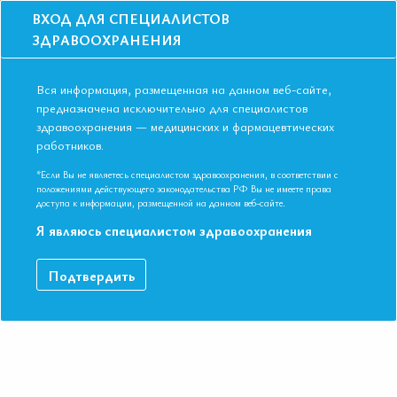
ВХОД ДЛЯ СПЕЦИАЛИСТОВ
ЗДРАВООХРАНЕНИЯ
Вся информация, размещенная на данном веб-сайте,
предназначена исключительно для специалистов
здравоохранения — медицинских и фармацевтических
Главная
Образование
Видео
работников.
Коморбидные состояния в ревматологии
Коморбидные состояния в
*Если Вы не являетесь специалистом здравоохранения, в соответствии с
положениями действующего законодательства РФ Вы не имеете права
ревматологии
доступа к информации, размещенной на данном веб-сайте.
Я являюсь специалистом здравоохранения
Симпозиум «Ревматология» Дударенко Сергей
Подтвердить
Владимирович Д.м.н., профессор, заведующий отделом
терапии и интегративной медицины ФГБУ «Всероссийский
центр экстренной и радиационной медицины имени А.М.
Никифорова» Министерства РФ по делам гражданской
обороны, чрезвычайным ситуациям и ликвидации последствий
стихийных бедствий, профессор кафедры терапии и