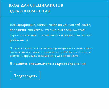
ВХОД ДЛЯ СПЕЦИАЛИСТОВ
ЗДРАВООХРАНЕНИЯ
Вся информация, размещенная на данном веб-сайте,
предназначена исключительно для специалистов
здравоохранения — медицинских и фармацевтических
Главная
Образование
Видео
Артериит Такаясу
работников.
Артериит Такаясу
*Если Вы не являетесь специалистом здравоохранения, в соответствии с
положениями действующего законодательства РФ Вы не имеете права
доступа к информации, размещенной на данном веб-сайте.
Симпозиум «Ревматология» Тябут Тамара Дмитриевна Д.м.н.,
Я являюсь специалистом здравоохранения
профессор кафедры кардиологии и ревматологии ГУО
«Белорусская медицинская академия последипломного
Подтвердить
образования» (Республика Беларусь)