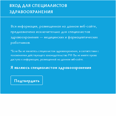
ВХОД ДЛЯ СПЕЦИАЛИСТОВ
ЗДРАВООХРАНЕНИЯ
Вся информация, размещенная на данном веб-сайте,
предназначена исключительно для специалистов
здравоохранения — медицинских и фармацевтических
Главная
Образование
Видео
работников.
Сахарный диабет и острые кардиоцеребральные события
Сахарный диабет и острые
*Если Вы не являетесь специалистом здравоохранения, в соответствии с
положениями действующего законодательства РФ Вы не имеете права
кардиоцеребральные события
доступа к информации, размещенной на данном веб-сайте.
Я являюсь специалистом здравоохранения
Симпозиум «Сахарный диабет» Григоренко Елена
Подтвердить
Александровна к.м.н., доцент, врач высшей квалификационной
категории, главный внештатный кардиолог Комитета по
здравоохранению Мингорисполкома
ДАННЫЙ МАТЕРИАЛ ДОСТУПЕН ТОЛЬКО ЧЛЕНАМ