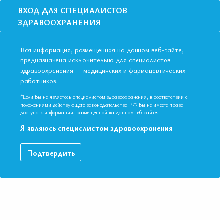
ВХОД ДЛЯ СПЕЦИАЛИСТОВ
ЗДРАВООХРАНЕНИЯ
Вся информация, размещенная на данном веб-сайте,
предназначена исключительно для специалистов
здравоохранения — медицинских и фармацевтических
работников.
Главная
События
Школы
Школа для терапевтов, врачей ОП, кардиологов и эндокринологов в
*Если Вы не являетесь специалистом здравоохранения, в соответствии с
Москве в феврале 2020
положениями действующего законодательства РФ Вы не имеете права
доступа к информации, размещенной на данном веб-сайте.
Школа для терапевтов, врачей ОП,
Я являюсь специалистом здравоохранения
кардиологов и эндокринологов в
Москве в феврале 2020
Подтвердить
Мероприятие прошло
Специальности:
Кардиология, Общая врачебная практика
(семейная медицина), Терапия, Эндокринология
Дата начала:
21.02.2020
Дата окончания:
21.02.2020