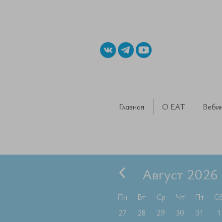
Главная
О ЕАТ
Веби
Август 2026
Пн
Вт
Ср
Чт
Пт
С
27
28
29
30
31
1