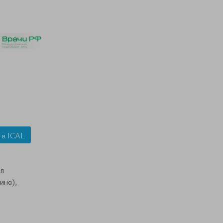
 в ICAL
я
ина),