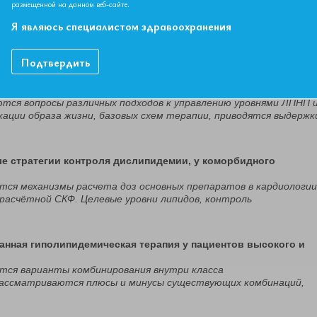
размещенной на данном веб-сайте.
Я являюсь специалистом здравоохранения
 как основа сердечно-сосудистой коморидности»
просы различных вариантов дислипидемического процесса, вопросы
ания атеросклеротического процесса.
Подтвердить
одход в управлении рисками пациента с гиперлипидемией».
тся вопросы различных подходов к управлению уровнями ЛПНП 
ции образа жизни, базовых схем терапии, приводятся выдержк
ые стратегии контроля дислипидемии, у коморбидного
тся механизмы расчета доз основных препаратов в кардиологии
 расчётной СКФ. Целевые уровни липидов, контроль
ванная гиполипидемическая терапия у пациентов высокого и
ется варианты комбинирования внутри класса
рассматриваются плюсы и минусы существующих комбинаций,