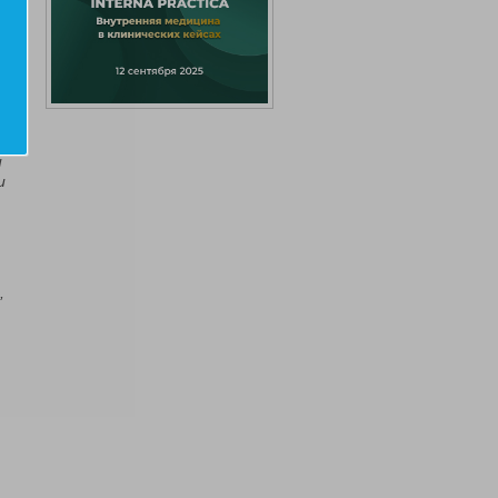
и
и
,