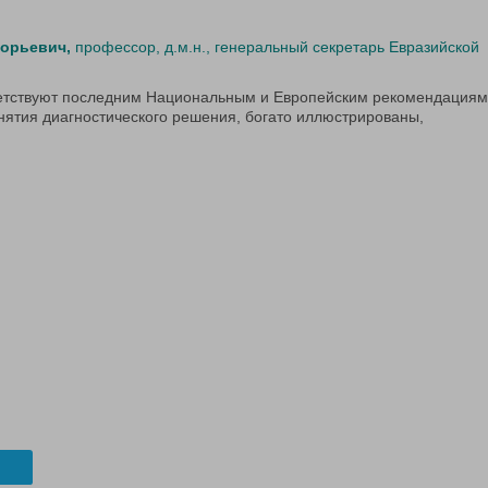
горьевич,
профессор, д.м.н., генеральный секретарь Евразийской
етствуют последним Национальным и Европейским рекомендациям
ятия диагностического решения, богато иллюстрированы,