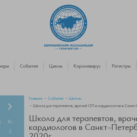
нары
События
Циклы
Коронавирус
Регистры
Главная
События
Школы
Школа для терапевтов, врачей ОП и кардиологов в Санкт
Школа для терапевтов, вра
б
Вс
кардиологов в Санкт-Петерб
2
2020г