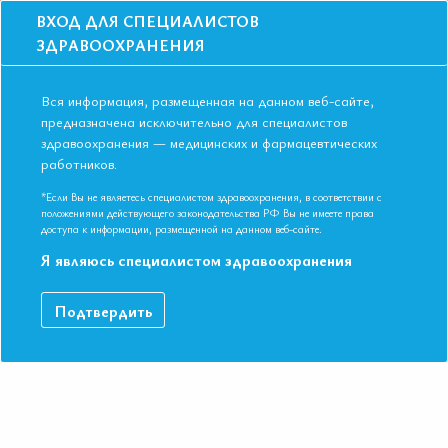
ВХОД ДЛЯ СПЕЦИАЛИСТОВ
ЗДРАВООХРАНЕНИЯ
Вся информация, размещенная на данном веб-сайте,
предназначена исключительно для специалистов
здравоохранения — медицинских и фармацевтических
работников.
Главная
События
Школы
Онлайн школа: Ведение пациентов с ИМП в практике врача-
*Если Вы не являетесь специалистом здравоохранения, в соответствии с
интерниста. Федеральные клинические рекомендации 2024
положениями действующего законодательства РФ Вы не имеете права
доступа к информации, размещенной на данном веб-сайте.
Онлайн школа: Ведение пациентов с
Я являюсь специалистом здравоохранения
ИМП в практике врача-интерниста.
Федеральные клинические
рекомендации 2024
Подтвердить
Мероприятие прошло
Дата начала:
23.05.2024
Дата окончания:
23.05.2024
Время начала лекций:
15:00 - 16:20