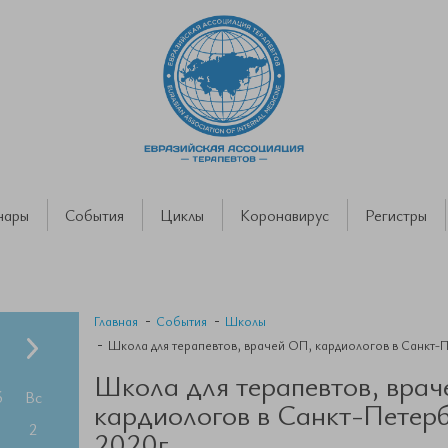
нары
События
Циклы
Коронавирус
Регистры
Главная
События
Школы
Школа для терапевтов, врачей ОП, кардиологов в Санкт-
Школа для терапевтов, вра
б
Вс
кардиологов в Санкт-Петерб
2
2020г