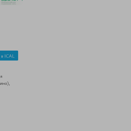
 в ICAL
я
ина),