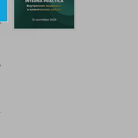
с
и
,