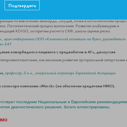
Подтвердить
едиабета на течение коморбидных патологий» разбор клинических
рмация по вовлечению миокарда, сосудов, почки в патологический процес
ипа. Патогенетический процесс воспаления. Развития альбуминурии и
мендаций KDIGO, алгоритмы расчета СКФ, шкалы оценки риска.
н., врач-эндокринолог ООО «Клинический госпиталь на Яузе», руководитель
ия» ЕАТ
ведения коморбидного пациента с предиабетом и АГ», дискуссия
гиперсимпатикотония, как механизм развития артериальной гипертензии 
ич,
профессор, д.м.н., генеральный секретарь Евразийской Ассоциации
ум спонсора компании «Merck» (не обеспечен кредитами НМО).
етствуют последним Национальным и Европейским рекомендациям
ятия диагностического решения, богато иллюстрированы,
 НМО