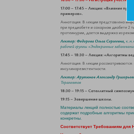
17:00 – 17:45 – Лекция: «Влияние пр
примеров».
Аннотация: В лекции представлена инфо
при предиабете и сахарном диабете 2 т
протеинурии, дается выдержка из реко
Лектор: Федорова Ольга Сергеевна,
к.м.
рабочей группы «Эндокринные заболеван
17:45 – 18:30 – Лекция: «Алгоритмы 
Аннотация: В лекции рассматриваются: 
инсулинорезистентности.
Лектор: Арутюнов Александр Григорьев
Терапевтов
18:30 – 19:15 – Сателлитный симпози
19:15 – Завершение школы.
Материалы лекций полностью соотв
содержат подробные алгоритмы прин
конкретны.
Соответствует Требованиям для