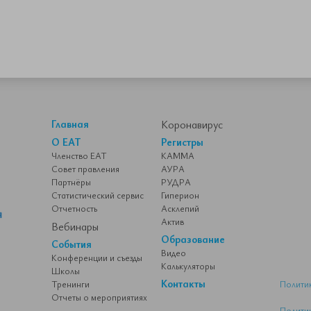
Главная
Коронавирус
О ЕАТ
Регистры
Членство ЕАТ
КАММА
Совет правления
АУРА
Партнёры
РУДРА
Статистический сервис
Гиперион
Отчетность
Асклепий
Актив
Вебинары
Образование
События
Видео
Конференции и съезды
Калькуляторы
Школы
Контакты
Тренинги
Полити
Отчеты о мероприятиях
Полити