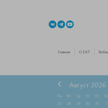
Главная
О ЕАТ
Веби
Август 2026
Пн
Вт
Ср
Чт
Пт
С
27
28
29
30
31
1