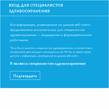
ВХОД ДЛЯ СПЕЦИАЛИСТОВ
ЗДРАВООХРАНЕНИЯ
Вся информация, размещенная на данном веб-сайте,
предназначена исключительно для специалистов
здравоохранения — медицинских и фармацевтических
работников.
Главная
События
Школы
Школа для терапевтов и кардиологов в Москве в ноябре 2019
*Если Вы не являетесь специалистом здравоохранения, в соответствии с
положениями действующего законодательства РФ Вы не имеете права
Школа для терапевтов и кардиологов в
доступа к информации, размещенной на данном веб-сайте.
Москве в ноябре 2019
Я являюсь специалистом здравоохранения
Мероприятие прошло
Подтвердить
Специальности:
Кардиология, Общая врачебная практика
(семейная медицина), Терапия
Дата начала:
01.11.2019
Дата окончания:
01.11.2019
Время начала регистрации:
16:00