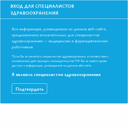
ВХОД ДЛЯ СПЕЦИАЛИСТОВ
ЗДРАВООХРАНЕНИЯ
Вся информация, размещенная на данном веб-сайте,
предназначена исключительно для специалистов
здравоохранения — медицинских и фармацевтических
работников.
Главная
События
Школы
Школа для терапевтов и кардиологов во Владивостоке в октябре 201
*Если Вы не являетесь специалистом здравоохранения, в соответствии с
положениями действующего законодательства РФ Вы не имеете права
Школа для терапевтов и кардиологов
доступа к информации, размещенной на данном веб-сайте.
во Владивостоке в октябре 2019
Я являюсь специалистом здравоохранения
Мероприятие прошло
Подтвердить
Специальности:
Кардиология, Общая врачебная практика
(семейная медицина), Эндокринология
Дата начала:
30.10.2019
Дата окончания:
30.10.2019
Время начала регистрации:
16:00