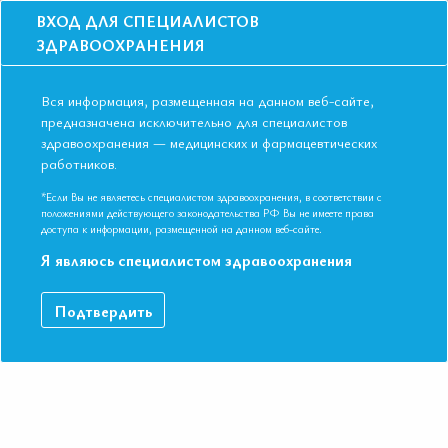
ВХОД ДЛЯ СПЕЦИАЛИСТОВ
ЗДРАВООХРАНЕНИЯ
Вся информация, размещенная на данном веб-сайте,
предназначена исключительно для специалистов
здравоохранения — медицинских и фармацевтических
работников.
Главная
События
Школы
Школа для терапевтов и кардиологов в Екатеринбурге в декабре 201
*Если Вы не являетесь специалистом здравоохранения, в соответствии с
положениями действующего законодательства РФ Вы не имеете права
Школа для терапевтов и кардиологов в
доступа к информации, размещенной на данном веб-сайте.
Екатеринбурге в декабре 2019
Я являюсь специалистом здравоохранения
Мероприятие прошло
Подтвердить
Специальности:
Кардиология, Общая врачебная практика
(семейная медицина), Терапия, Эндокринология
Дата начала:
18.12.2019
Дата окончания:
18.12.2019
Время начала регистрации:
16:00