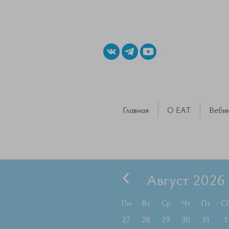
Главная
О ЕАТ
Веби
Август 2026
Пн
Вт
Ср
Чт
Пт
С
27
28
29
30
31
1