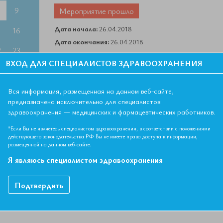
9
Мероприятие прошло
Дата начала:
26.04.2018
5
16
Дата окончания:
26.04.2018
2
23
Время начала регистрации:
15:00
ВХОД ДЛЯ СПЕЦИАЛИСТОВ ЗДРАВООХРАНЕНИЯ
Город:
Челябинск
9
30
Адрес:
г. Челябинск ул. Труда, д. 179, конференц-зал от
6
Вся информация, размещенная на данном веб-сайте,
предназначена исключительно для специалистов
Контактная информация:
Калмыкова Александра, +7 (
здравоохранения — медицинских и фармацевтических работников.
office@euat.ru
*Если Вы не являетесь специалистом здравоохранения, в соответствии с положениями
действующего законодательства РФ Вы не имеете права доступа к информации,
ведения пациента с артериальной гипертонией"
размещенной на данном веб-сайте.
Я являюсь специалистом здравоохранения
себя:
раженности атеросклероза и функции почки пациента с АГ»
Подтвердить
нные способы быстрого и эффективного мониторинга функции
ического процесса с учетом огромного количества пациентов,