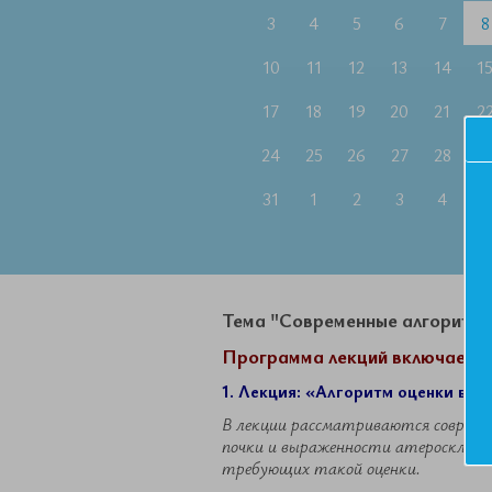
3
4
5
6
7
8
10
11
12
13
14
1
17
18
19
20
21
2
24
25
26
27
28
2
31
1
2
3
4
5
Тема "Современные алгоритмы 
Программа лекций включает в 
1. Лекция: «Алгоритм оценки вы
В лекции рассматриваются совреме
почки и выраженности атеросклерот
требующих такой оценки.