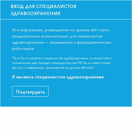
ВХОД ДЛЯ СПЕЦИАЛИСТОВ
ЗДРАВООХРАНЕНИЯ
Вся информация, размещенная на данном веб-сайте,
предназначена исключительно для специалистов
здравоохранения — медицинских и фармацевтических
работников.
Главная
События
Школы
Школа для терапевтов и кардиологов в Санкт-Петербурге в апреле
*Если Вы не являетесь специалистом здравоохранения, в соответствии с
2018
положениями действующего законодательства РФ Вы не имеете права
доступа к информации, размещенной на данном веб-сайте.
Школа для терапевтов и кардиологов в
Я являюсь специалистом здравоохранения
Санкт-Петербурге в апреле 2018
Мероприятие прошло
Подтвердить
Дата начала:
25.04.2018
Дата окончания:
25.04.2018
Время начала регистрации:
16:30
Город:
Санкт-Петербург
Адрес:
г. Санкт-Петербург, ул. Почтамтская, д.4 конференц-зал