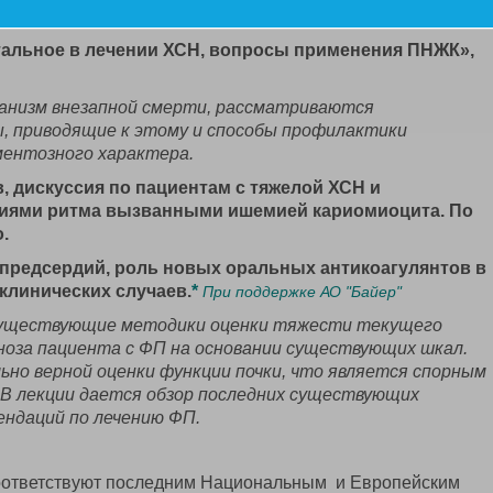
в. Место и роль фибратов в повседневной практике.
тальное в лечении ХСН, вопросы применения ПНЖК»,
анизм внезапной смерти, рассматриваются
, приводящие к этому и способы профилактики
ментозного характера.
в, дискуссия по пациентам с тяжелой ХСН и
ями ритма вызванными ишемией кариомиоцита. По
.
 предсердий, роль новых оральных антикоагулянтов в
клинических случаев.
*
При поддержке АО "Байер"
существующие методики оценки тяжести текущего
гноза пациента с ФП на основании существующих шкал.
ьно верной оценки функции почки, что является спорным
 В лекции дается обзор последних существующих
ендаций по лечению ФП.
оответствуют последним Национальным и Европейским