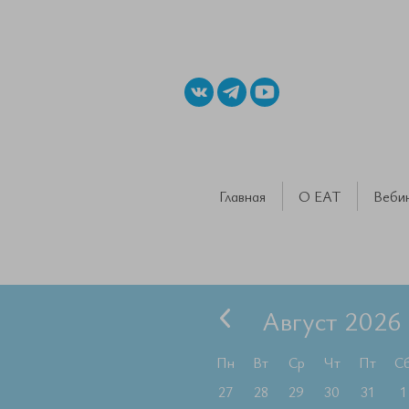
Главная
О ЕАТ
Веби
Август 2026
Пн
Вт
Ср
Чт
Пт
С
27
28
29
30
31
1