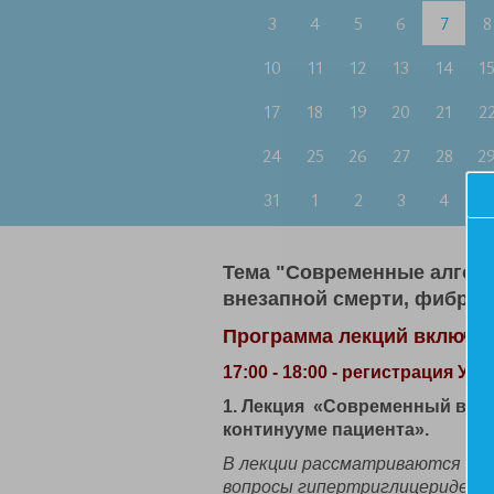
3
4
5
6
7
8
10
11
12
13
14
1
17
18
19
20
21
2
24
25
26
27
28
2
31
1
2
3
4
5
Тема "Современные алгори
внезапной смерти, фибри
Программа лекций включае
17:00 - 18:00 - регистрация Уч
1. Лекция «Современный взгл
континууме пациента».
В лекции рассматриваются воп
вопросы гипертриглицеридемии