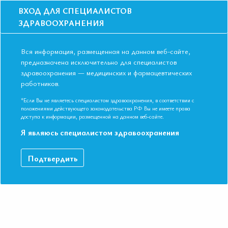
ВХОД ДЛЯ СПЕЦИАЛИСТОВ
ЗДРАВООХРАНЕНИЯ
Вся информация, размещенная на данном веб-сайте,
предназначена исключительно для специалистов
здравоохранения — медицинских и фармацевтических
работников.
Главная
События
Школы
НЕ СОСТОИТСЯ - Школа для терапевтов и кардиологов в Ижевске в
*Если Вы не являетесь специалистом здравоохранения, в соответствии с
июне 2018.
положениями действующего законодательства РФ Вы не имеете права
доступа к информации, размещенной на данном веб-сайте.
НЕ СОСТОИТСЯ - Школа для
Я являюсь специалистом здравоохранения
терапевтов и кардиологов в Ижевске в
июне 2018.
Подтвердить
Мероприятие прошло
Дата начала:
19.06.2018
Дата окончания:
19.06.2018
Время начала регистрации:
15:00
Город:
Ижевск