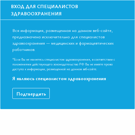
ВХОД ДЛЯ СПЕЦИАЛИСТОВ
ЗДРАВООХРАНЕНИЯ
Вся информация, размещенная на данном веб-сайте,
предназначена исключительно для специалистов
здравоохранения — медицинских и фармацевтических
работников.
Главная
События
Школы
Школа для терапевтов и кардиологов в Пятигорске в июне 2018
*Если Вы не являетесь специалистом здравоохранения, в соответствии с
положениями действующего законодательства РФ Вы не имеете права
Школа для терапевтов и кардиологов в
доступа к информации, размещенной на данном веб-сайте.
Пятигорске в июне 2018
Я являюсь специалистом здравоохранения
Мероприятие прошло
Подтвердить
Дата начала:
27.06.2018
Дата окончания:
27.06.2018
Время начала регистрации:
14:00
Город:
Пятигорск
Адрес:
Ставропольский край, г. Пятигорск, ул. Первая Бульварная