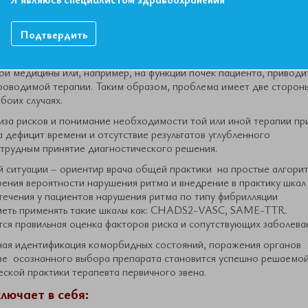
ов и выбора препаратов способных снижать его вероятность не
ых исследований и рекомендаций современных руководств. Зачас
 не назначает оральные антикоагулянты из опасения такого
Подтвердить
 суммарный риска перенесения пациентом ОНМК и смерти
ы, неправильный выбор орального антикоагулянта или его дозы, н
ой медицины или, например, на функции почек пациента, приводи
роводимой терапии. Таким образом, проблема имеет две сторон
боих случаях.
за рисков и понимание необходимости той или иной терапии пр
а дефицит времени и отсутствие результатов углубленного
 трудным принятие диагностического решения.
й ситуации – ориентир врача общей практики на простые алгори
зрения вероятности нарушения ритма и внедрение в практику шкал
ечения у пациентов нарушения ритма по типу фибрилляции
уметь применять такие шкалы как: CHADS2-VASC, SAME-TTR.
ся правильная оценка факторов риска и сопутствующих заболева
ая идентификация коморбидных состояний, поражения органов
ве осознанного выбора препарата становится успешно решаемо
еской практики терапевта первичного звена.
лючает в себя: