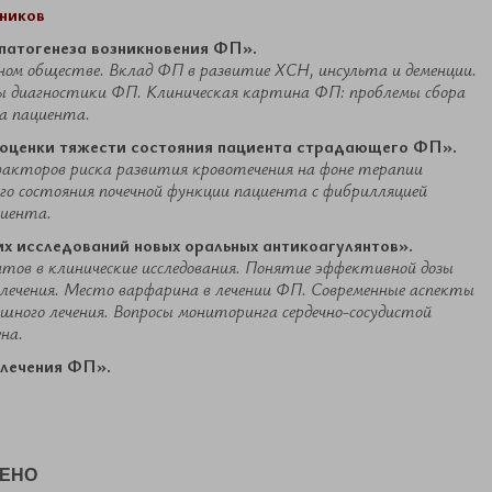
тников
 патогенеза возникновения ФП».
ном обществе. Вклад ФП в развитие ХСН, инсульта и деменции.
ы диагностики ФП. Клиническая картина ФП: проблемы сбора
а пациента.
ы оценки тяжести состояния пациента страдающего ФП».
факторов риска развития кровотечения на фоне терапии
го состояния почечной функции пациента с фибрилляцией
циента.
их исследований новых оральных антикоагулянтов».
тов в клинические исследования. Понятие эффективной дозы
лечения. Место варфарина в лечении ФП. Современные аспекты
ешного лечения. Вопросы мониторинга сердечно-сосудистой
на.
 лечения ФП».
ЧЕНО