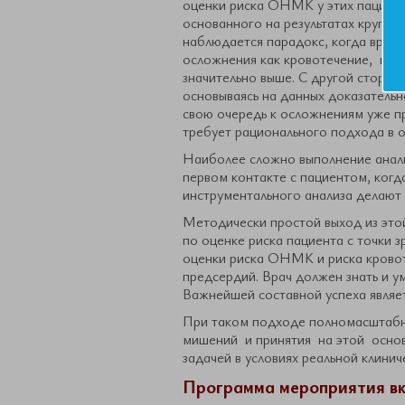
оценки риска ОНМК у этих пациент
основанного на результатах крупн
наблюдается парадокс, когда врач,
осложнения как кровотечение, но
значительно выше. С другой сторон
основываясь на данных доказательн
свою очередь к осложнениям уже п
требует рационального подхода в о
Наиболее сложно выполнение анали
первом контакте с пациентом, когд
инструментального анализа делают
Методически простой выход из это
по оценке риска пациента с точки 
оценки риска ОНМК и риска кровот
предсердий. Врач должен знать и 
Важнейшей составной успеха являет
При таком подходе полномасштабн
мишений и принятия на этой осно
задачей в условиях реальной клинич
Программа мероприятия вк