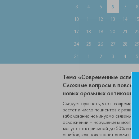
3
4
5
6
7
8
10
11
12
13
14
1
17
18
19
20
21
2
24
25
26
27
28
2
31
1
2
3
4
5
Тема «Современные аспект
Сложные вопросы в повседн
новых оральных антикоагул
Следует признать, что в современн
растет и число пациентов с разви
заболевание неминуемо связаны с
осложнений – нарушением мозговог
могут стать причиной до 50% ишем
ошибок, как показывает анализ это