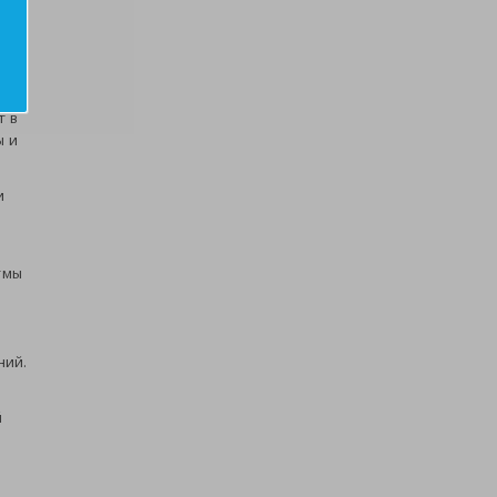
тую
е
т в
ы и
и
тмы
ний.
й