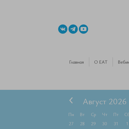
Главная
О ЕАТ
Веби
Август 2026
Пн
Вт
Ср
Чт
Пт
С
27
28
29
30
31
1