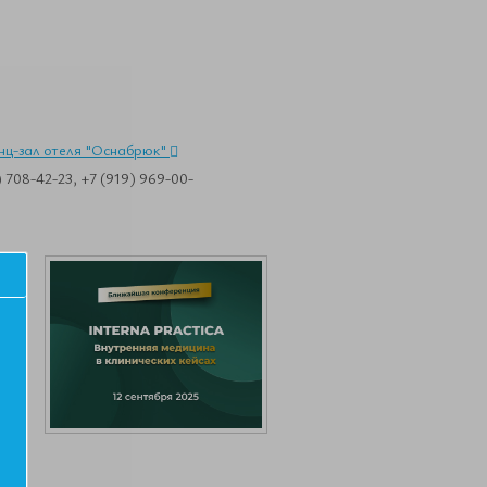
енц-зал отеля "Оснабрюк"
 708-42-23, +7 (919) 969-00-
ия,
Это
а
ой