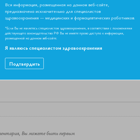
II Съезда Евразийской Ассоциации Терапевтов в г. Ереван.
Вся информация, размещенная на данном веб-сайте,
предназначена исключительно для специалистов
здравоохранения — медицинских и фармацевтических работников.
НЫЙ МАТЕРИАЛ ДОСТУПЕН ТОЛЬКО ЧЛЕНАМ АССОЦИ
*Если Вы не являетесь специалистом здравоохранения, в соответствии с положениями
Если вы являетесь членом ЕАТ, пожалуйста,
авторизируйтесь
.
действующего законодательства РФ Вы не имеете права доступа к информации,
размещенной на данном веб-сайте.
Я являюсь специалистом здравоохранения
Как вступить в Ассоциацию
Подтвердить
ментария, Вы можете быть первым