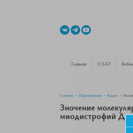
Главная
О ЕАТ
Веби
Главная
Образование
Видео
Значе
Значение молекуля
миодистрофий Дюш