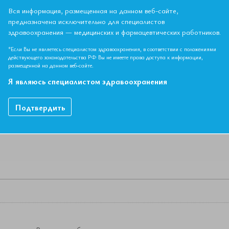
ор Есаян Ашот Мовсесович. IV Съезд Евразийской Ассоциации Те
Вся информация, размещенная на данном веб-сайте,
предназначена исключительно для специалистов
здравоохранения — медицинских и фармацевтических работников.
*Если Вы не являетесь специалистом здравоохранения, в соответствии с положениями
НЫЙ МАТЕРИАЛ ДОСТУПЕН ТОЛЬКО ЧЛЕНАМ АССОЦИ
действующего законодательства РФ Вы не имеете права доступа к информации,
размещенной на данном веб-сайте.
Если вы являетесь членом ЕАТ, пожалуйста,
авторизируйтесь
.
Я являюсь специалистом здравоохранения
Как вступить в Ассоциацию
Подтвердить