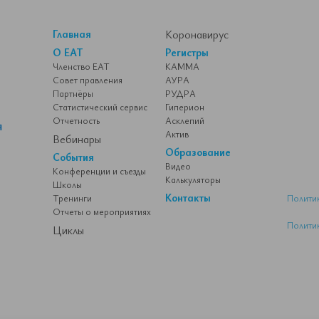
Главная
Коронавирус
О ЕАТ
Регистры
Членство ЕАТ
КАММА
Совет правления
АУРА
Партнёры
РУДРА
Статистический сервис
Гиперион
Отчетность
Асклепий
Актив
Вебинары
Образование
События
Видео
Конференции и съезды
Калькуляторы
Школы
Контакты
Тренинги
Полити
Отчеты о мероприятиях
Полити
Циклы