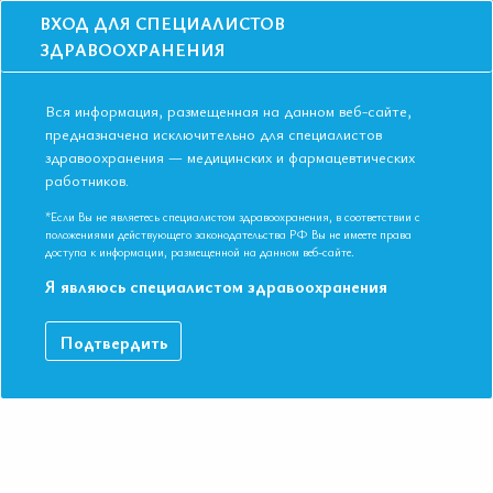
ВХОД ДЛЯ СПЕЦИАЛИСТОВ
ЗДРАВООХРАНЕНИЯ
Вся информация, размещенная на данном веб-сайте,
предназначена исключительно для специалистов
здравоохранения — медицинских и фармацевтических
Главная
Образование
Видео
работников.
Время менять подходы: ривароксабан в терапии пациентов с
хронической ИБС и заболеваниями периферических артерий
*Если Вы не являетесь специалистом здравоохранения, в соответствии с
Время менять подходы: ривароксабан
положениями действующего законодательства РФ Вы не имеете права
доступа к информации, размещенной на данном веб-сайте.
в терапии пациентов с хронической
Я являюсь специалистом здравоохранения
ИБС и заболеваниями периферических
артерий
Подтвердить
IX Международная Конференция ЕАТ. Симпозиум «Снижение
риска смерти у пациентов с хронической ИБС – новое
решение старой проблемы!»