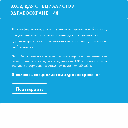
ВХОД ДЛЯ СПЕЦИАЛИСТОВ
ЗДРАВООХРАНЕНИЯ
Вся информация, размещенная на данном веб-сайте,
предназначена исключительно для специалистов
здравоохранения — медицинских и фармацевтических
Главная
Образование
Видео
работников.
Баланс риска и пользы при назначении комбинированной
антитромботической терапии.
*Если Вы не являетесь специалистом здравоохранения, в соответствии с
Баланс риска и пользы при назначении
положениями действующего законодательства РФ Вы не имеете права
доступа к информации, размещенной на данном веб-сайте.
комбинированной
Я являюсь специалистом здравоохранения
антитромботической терапии.
Подтвердить
IX Международная Конференция ЕАТ. Симпозиум «Снижение
риска смерти у пациентов с хронической ИБС – новое
решение старой проблемы!»