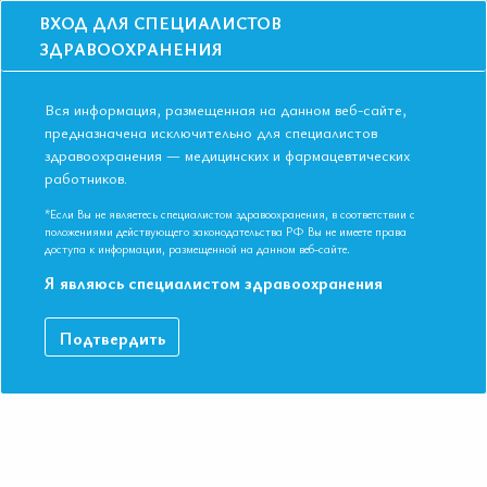
ВХОД ДЛЯ СПЕЦИАЛИСТОВ
ЗДРАВООХРАНЕНИЯ
Вся информация, размещенная на данном веб-сайте,
предназначена исключительно для специалистов
здравоохранения — медицинских и фармацевтических
Главная
Образование
Видео
работников.
Управление сердечно-сосудистыми рисками с позиции
антигипертензивной терапии
*Если Вы не являетесь специалистом здравоохранения, в соответствии с
Управление сердечно-сосудистыми
положениями действующего законодательства РФ Вы не имеете права
доступа к информации, размещенной на данном веб-сайте.
рисками с позиции
Я являюсь специалистом здравоохранения
антигипертензивной терапии
Подтвердить
VI Международная конференция Евразийской Ассоциации
Терапевтов. Казань, Республика Татарстан 09-10 ноября 2017.
Профессор, д.м.н. Арутюнов Григорий Павлович