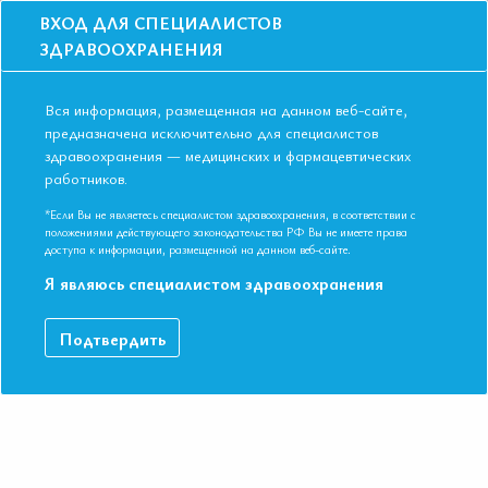
ВХОД ДЛЯ СПЕЦИАЛИСТОВ
ЗДРАВООХРАНЕНИЯ
Вся информация, размещенная на данном веб-сайте,
предназначена исключительно для специалистов
здравоохранения — медицинских и фармацевтических
Главная
Образование
Видео
работников.
СС. Лекция 1. Раннее выявление фибрилляции предсердий: доступные
технологии
*Если Вы не являетесь специалистом здравоохранения, в соответствии с
СС. Лекция 1. Раннее выявление
положениями действующего законодательства РФ Вы не имеете права
доступа к информации, размещенной на данном веб-сайте.
фибрилляции предсердий: доступные
Я являюсь специалистом здравоохранения
технологии
Подтвердить
Скоростная сессия ФИБРИЛЛЯЦИЯ ПРЕДСЕРДИЙ,
СОВРЕМЕННОЕ СОСТОЯНИЕ ПРОБЛЕМЫ Арутюнов
Александр Григорьевич Доктор медицинских наук, профессор,
генеральный секретарь Евразийской Ассоциации Терапевтов
(Российская Федерация)