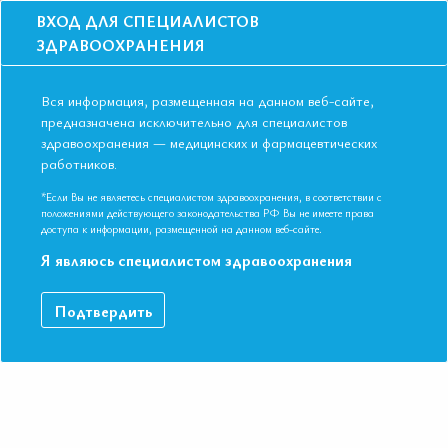
ВХОД ДЛЯ СПЕЦИАЛИСТОВ
ЗДРАВООХРАНЕНИЯ
Вся информация, размещенная на данном веб-сайте,
предназначена исключительно для специалистов
здравоохранения — медицинских и фармацевтических
Главная
Образование
Видео
работников.
Старение сосудов как основа развития сердечно-сосудистых
заболеваний
*Если Вы не являетесь специалистом здравоохранения, в соответствии с
Старение сосудов как основа развития
положениями действующего законодательства РФ Вы не имеете права
доступа к информации, размещенной на данном веб-сайте.
сердечно-сосудистых заболеваний
Я являюсь специалистом здравоохранения
СИМПОЗИУМ «Как улучшить качество жизни пациента в
Подтвердить
реальной кардиологической практике?» Кандидат
медицинских наук Стражеско Ольга Дмитриевна VIII
Международная конференция ЕАТ. Новосибирск ноябрь 2018