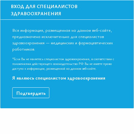
ВХОД ДЛЯ СПЕЦИАЛИСТОВ
ЗДРАВООХРАНЕНИЯ
Вся информация, размещенная на данном веб-сайте,
предназначена исключительно для специалистов
здравоохранения — медицинских и фармацевтических
Главная
Образование
Видео
работников.
Качество жизни – основа приверженности лечению
Качество жизни – основа
*Если Вы не являетесь специалистом здравоохранения, в соответствии с
положениями действующего законодательства РФ Вы не имеете права
приверженности лечению
доступа к информации, размещенной на данном веб-сайте.
Я являюсь специалистом здравоохранения
СИМПОЗИУМ «Как улучшить качество жизни пациента в
Подтвердить
реальной кардиологической практике?» Д.м.н. профессор
Орлова Яна Артуровна VIII Международная конференция
ЕАТ. Новосибирск ноябрь 2018
ДАННЫЙ МАТЕРИАЛ ДОСТУПЕН ТОЛЬКО ЧЛЕНАМ