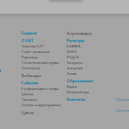
Главная
Коронавирус
О ЕАТ
Регистры
Членство ЕАТ
КАММА
Совет правления
АУРА
Партнёры
РУДРА
Статистический сервис
Гиперион
Отчетность
Асклепий
Актив
Вебинары
Образование
События
Видео
Конференции и съезды
Калькуляторы
Школы
Контакты
Тренинги
Полити
Отчеты о мероприятиях
Полити
Циклы