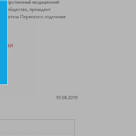
сударственный медицинский
ого общества, президент
дседатель Пермского отделения
АЦИИ
19.08.2019