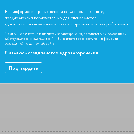
пропедевтики внутренних болезней №2 ФГБОУ ВО «Пермский го
 Вагнера» МЗ РФ, член Президиума Российского кардиологическ
Вся информация, размещенная на данном веб-сайте,
анизации "Пермское краевое кардиологическое общество", пре
предназначена исключительно для специалистов
здравоохранения — медицинских и фармацевтических работников.
*Если Вы не являетесь специалистом здравоохранения, в соответствии с положениями
действующего законодательства РФ Вы не имеете права доступа к информации,
размещенной на данном веб-сайте.
НЫЙ МАТЕРИАЛ ДОСТУПЕН ТОЛЬКО ЧЛЕНАМ АССОЦИ
Если вы являетесь членом ЕАТ, пожалуйста,
авторизируйтесь
.
Я являюсь специалистом здравоохранения
Как вступить в Ассоциацию
Подтвердить