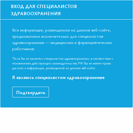
ВХОД ДЛЯ СПЕЦИАЛИСТОВ
ЗДРАВООХРАНЕНИЯ
Вся информация, размещенная на данном веб-сайте,
предназначена исключительно для специалистов
здравоохранения — медицинских и фармацевтических
Главная
Образование
Видео
работников.
СС. Лекция 6.ХБП и НОАК: взгляд нефролога.
СС. Лекция 6.ХБП и НОАК: взгляд
*Если Вы не являетесь специалистом здравоохранения, в соответствии с
положениями действующего законодательства РФ Вы не имеете права
нефролога.
доступа к информации, размещенной на данном веб-сайте.
Я являюсь специалистом здравоохранения
Сессия 3Д ФИБРИЛЛЯЦИЯ ПРЕДСЕРДИЙ,
Подтвердить
СОВРЕМЕННОЕ СОСТОЯНИЕ ПРОБЛЕМЫ Есаян Ашот
Мовсесович Д.м.н., профессор, член Правления Научного
общества нефрологов России, член Правления
нефрологической секции Научного общества терапевтов им.
С.П.Боткина, заведующий кафедрой нефрологии и диализа
ФПО ФГБОУ ВО «Первый Санкт-Петербургский