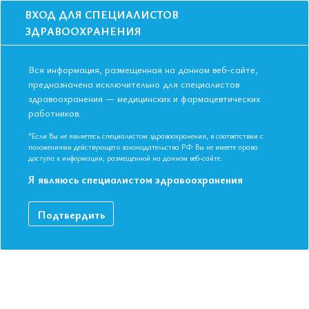
ВХОД ДЛЯ СПЕЦИАЛИСТОВ
ЗДРАВООХРАНЕНИЯ
Вся информация, размещенная на данном веб-сайте,
предназначена исключительно для специалистов
здравоохранения — медицинских и фармацевтических
Главная
Образование
Видео
работников.
Что нужно знать о пациенте с оперированной щитовидной железой
Что нужно знать о пациенте с
*Если Вы не являетесь специалистом здравоохранения, в соответствии с
положениями действующего законодательства РФ Вы не имеете права
оперированной щитовидной железой
доступа к информации, размещенной на данном веб-сайте.
Я являюсь специалистом здравоохранения
IX Международная Конференция ЕАТ. Симпозиум
Подтвердить
«Заболевания щитовидной железы»
ДАННЫЙ МАТЕРИАЛ ДОСТУПЕН ТОЛЬКО ЧЛЕНАМ
АССОЦИАЦИИ
Если вы являетесь членом ЕАТ, пожалуйста,
авторизируйтесь
.