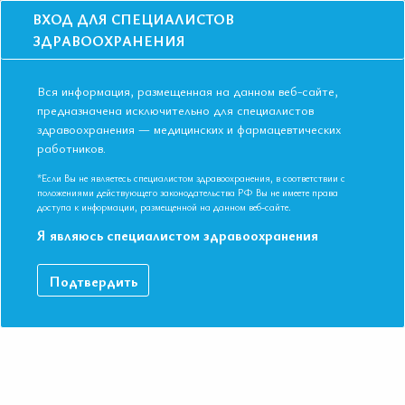
ВХОД ДЛЯ СПЕЦИАЛИСТОВ
ЗДРАВООХРАНЕНИЯ
Вся информация, размещенная на данном веб-сайте,
предназначена исключительно для специалистов
здравоохранения — медицинских и фармацевтических
Главная
Образование
Видео
работников.
Предиабет с позиции коморбидных состояний
Предиабет с позиции коморбидных
*Если Вы не являетесь специалистом здравоохранения, в соответствии с
положениями действующего законодательства РФ Вы не имеете права
состояний
доступа к информации, размещенной на данном веб-сайте.
Я являюсь специалистом здравоохранения
Симпозиум «Коморбидность – глобальная угроза» Арутюнов
Подтвердить
Александр Григорьевич Доктор медицинских наук, профессор,
генеральный секретарь Евразийской Ассоциации Терапевтов
(Российская Федерация)
ДАННЫЙ МАТЕРИАЛ ДОСТУПЕН ТОЛЬКО ЧЛЕНАМ